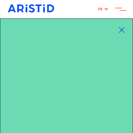
FR
Home
>
Branding & Packaging
>
AUVERNOU


Publié le 24/07/2024
SHARE
AUVERNOU