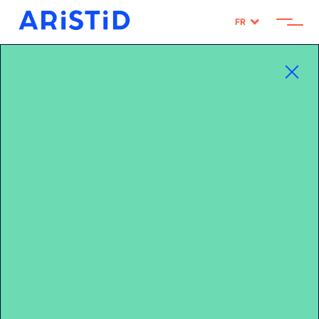
FR
Home
>
Notre CEO
Le commerce est une
aventure passionnante,
l’histoire d’entrepreneurs
visionnaires qui bousculent
les ordres établis.