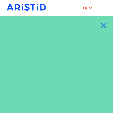
FR
Home
>
Vie privée et cookies
VIE PRIVÉE ET
COOKIES
Vous pouvez à tout moment vous informer et
paramétrer vos cookies pour les activer ou les
désactiver en vous rendant
sur ce lien
Politique vie privée et cookies
Cette rubrique a pour objet de vous dispenser une
information complète sur les modalités de traitement