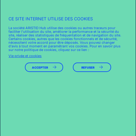
désactiver à tout moment l’utilisation de cookies en
sélectionnant les paramètres appropriés de votre
logiciel de navigation.
CE SITE INTERNET UTILISE DES COOKIES
Généralement, ces paramètres se retrouvent dans les
La société ARISTID Hub utilise des cookies ou autres traceurs pour
onglets « outils » ou « paramètres ».
faciliter l'utilisation du site, améliorer la performance et la sécurité du
site, réaliser des statistiques de fréquentation et de navigation du site.
Il n’est pas possible d’assurer une information
Certains cookies, autres que les cookies fonctionnels et de sécurité,
nécessitent votre accord pour être déposés. Vous pouvez changer
détaillée et à jour de ces éléments de paramétrage,
d'avis à tout moment en paramétrant vos cookies. Pour en savoir plus
qui sont sous le seul contrôle exclusif et l’autorité des
sur notre politique de cookies, cliquez sur ce lien :
éditeurs des logiciels de navigation.
Vie privée et cookies
A titre de renseignements, les utilisateurs peuvent
ACCEPTER
REFUSER
disposer d’informations complémentaires :
– de la part des éditeurs de leur logiciel de navigation
sur leur site internet ;
– de manière plus générale, sur le site de la CNIL à
l’adresse www.cnil.fr en utilisant le mot clé « cookies »
dans les moteurs de recherche. La CNIL met
notamment à la disposition des internautes un outil de
visualisation identifiant en temps réel les cookies qui
transmettent des informations vous concernant à
d’autres sites. Ce logiciel est téléchargeable ici :