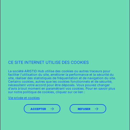
DES ÉQUIPES EXPERTES DU
RETAIL
350
COLLABORATEURS
CE SITE INTERNET UTILISE DES COOKIES
La société ARISTID Hub utilise des cookies ou autres traceurs pour
À VOTRE SERVICE
faciliter l'utilisation du site, améliorer la performance et la sécurité du
site, réaliser des statistiques de fréquentation et de navigation du site.
Certains cookies, autres que les cookies fonctionnels et de sécurité,
nécessitent votre accord pour être déposés. Vous pouvez changer
d'avis à tout moment en paramétrant vos cookies. Pour en savoir plus
sur notre politique de cookies, cliquez sur ce lien :
30
Vie privée et cookies
ACCEPTER
REFUSER
ANS
D'EXPERTISE