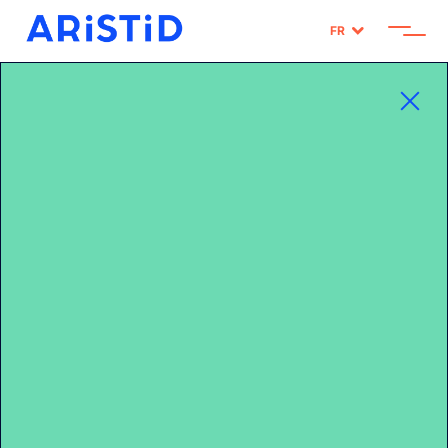
FR
LA TECHNO LEADER DU RETAIL
FRANÇAIS
43
MILLIARDS €
CA PROMO PILOTÉ