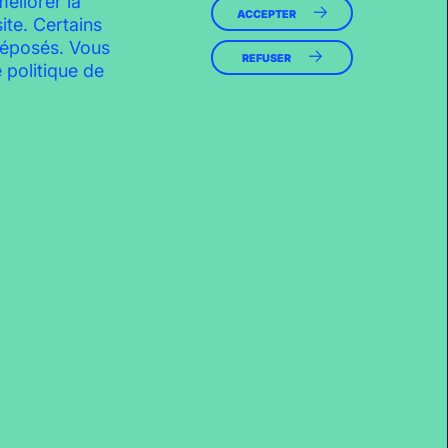
méliorer la
Le Perchoir
ACCEPTER
ite. Certains
 déposés. Vous
REFUSER
 politique de