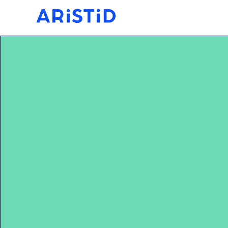
Home
>
La Grande Soirée ARISTID TEAM 2024 ! 🥇🔵 ⚪️ 
RETOUR
LA GRANDE SOIRÉ