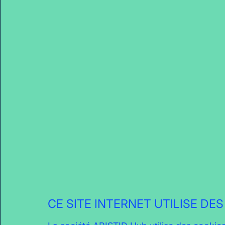
2023 – La Petite Halle
Soirée karaoké
VOIR L'ARTICLE
CE SITE INTERNET UTILISE DE